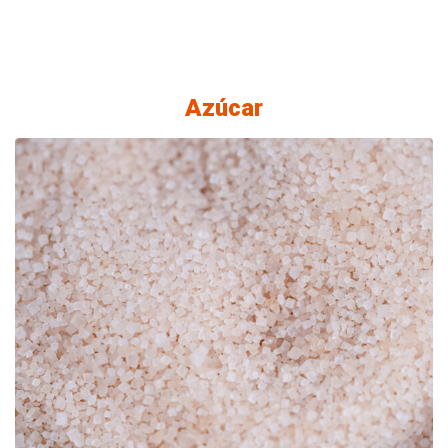
las industrias en las que e
presentes.
Azúcar
vación Agrícola: Nos prepa
a la diversificación de cult
ternativos, como una soluc
egral, sostenible y creativa
a valor, y contribuye al desa
nómico y social de una reg