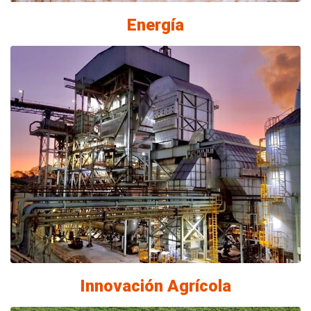
tradicionalmente ha sido ca
Energía
Innovación Agrícola