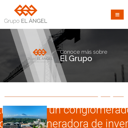
Conoce más sobre
El Grupo
El Ángel es un conglomerad
orativo generadora de inver