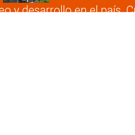
o y desarrollo en el país. 
on un modelo de negocio q
era valor, y beneficia a tod
cadena productiva.
Invierte constantemente e
vación y tecnología de pun
sca de soluciones integrale
eativas a retos que presen